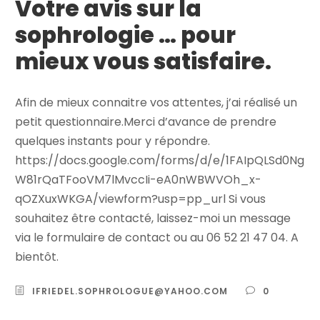
Votre avis sur la
sophrologie … pour
mieux vous satisfaire.
Afin de mieux connaitre vos attentes, j’ai réalisé un
petit questionnaire.Merci d’avance de prendre
quelques instants pour y répondre.
https://docs.google.com/forms/d/e/1FAIpQLSd0Ng
W81rQaTFooVM7lMvccIi-eA0nWBWVOh_x-
qOZXuxWKGA/viewform?usp=pp_url Si vous
souhaitez être contacté, laissez-moi un message
via le formulaire de contact ou au 06 52 21 47 04. A
bientôt.
IFRIEDEL.SOPHROLOGUE@YAHOO.COM
0