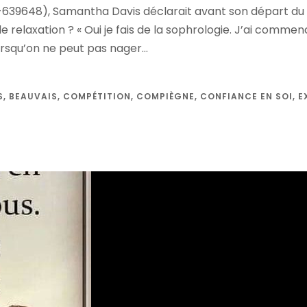
39648), Samantha Davis déclarait avant son départ du
 relaxation ? « Oui je fais de la sophrologie. J’ai commenc
rsqu’on ne peut pas nager...
S
,
BEAUVAIS
,
COMPÉTITION
,
COMPIÈGNE
,
CONFIANCE EN SOI
,
E