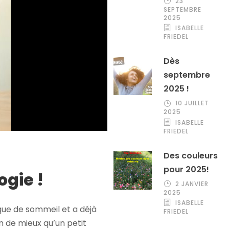
23
SEPTEMBRE
2025
ISABELLE
FRIEDEL
Dès
septembre
2025 !
10 JUILLET
2025
ISABELLE
FRIEDEL
Des couleurs
pour 2025!
ogie !
2 JANVIER
2025
ISABELLE
que de sommeil et a déjà
FRIEDEL
en de mieux qu’un petit