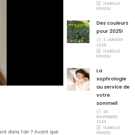
ISABELLE
FRIEDEL
Des couleurs
pour 2025!
2 JANVIER
2025
ISABELLE
FRIEDEL
La
sophrologie
au service de
votre
sommeil
23
NOVEMBRE
2023
ISABELLE
ent dans l’air ? Avant que
FRIEDEL