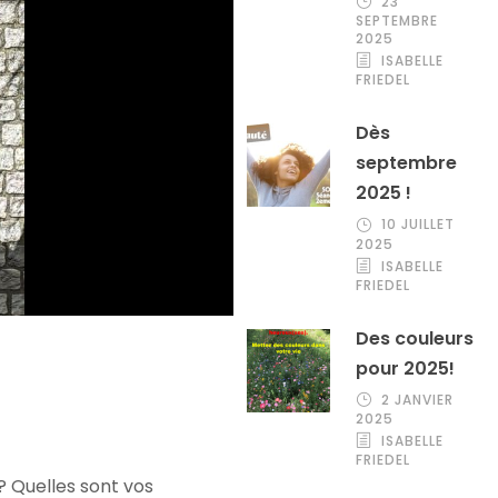
23
SEPTEMBRE
2025
ISABELLE
FRIEDEL
Dès
septembre
2025 !
10 JUILLET
2025
ISABELLE
FRIEDEL
Des couleurs
pour 2025!
2 JANVIER
2025
ISABELLE
FRIEDEL
 ? Quelles sont vos