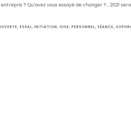
us entrepris ? Qu’avez vous essayé de changer ?… 2021 ser
OUVERTE
,
ESSAI
,
INITIATION
,
OISE
,
PERSONNEL
,
SÉANCE
,
SOPHR